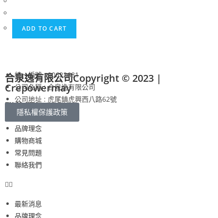
ADD TO CART
統一編號 : 90622681
合泉逸有限公司Copyright © 2023 |
Crepowermay
公司名稱 : 合泉逸有限公司
公司地址 : 虎尾鎮虎興西八路62號
聯絡我們
購物須知
隱私權保護政策
最新消息
05-632-2598
品牌理念
購物商城
常見問題
聯絡我們
最新消息
品牌理念